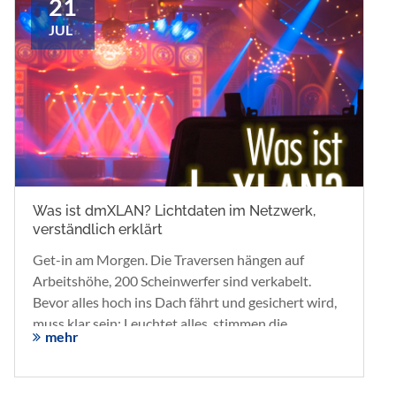
21
JUL
Was ist dmXLAN? Lichtdaten im Netzwerk,
verständlich erklärt
Get-in am Morgen. Die Traversen hängen auf
Arbeitshöhe, 200 Scheinwerfer sind verkabelt.
Bevor alles hoch ins Dach fährt und gesichert wird,
muss klar sein: Leuchtet alles, stimmen die
mehr
Adressen, bewegen sich die Köpfe? Was erst oben
auffällt, holt man nur mit viel Aufwand wieder
herunter. Nur ist das Pult um diese Uhrzeit oft noch