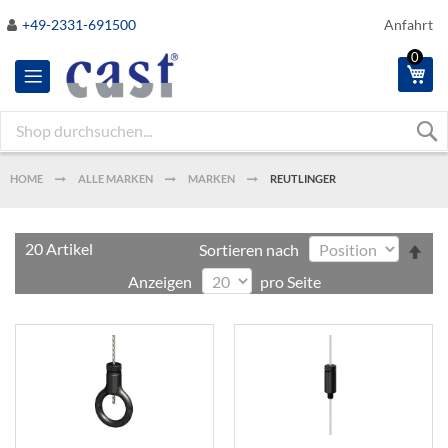
Direkt
+49-2331-691500
Anfahrt
zum
0
Inhalt
Me
HOME
ALLE MARKEN
MARKEN
REUTLINGER
In
20
Artikel
Sortieren nach
abs
Anzeigen
pro Seite
Rei