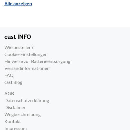
Alle anzeigen
gar nicht gepatcht, oder der Operator kommt erst
zur Probe.
Mit einem dmXLAN-System braucht es dafür kein
Pult. Die kostenlose Software testet die
cast INFO
Scheinwerfer direkt aus dem Netzwerk. Der
Addressierungstest geht die Geräte nacheinander
Wie bestellen?
durch: Movingheads fahren in die Home-Position
Cookie-Einstellungen
und öffnen den Shutter, alle anderen Geräte geben
Hinweise zur Batterieentsorgung
kurz Licht als Signal. Der Parameter Test fährt
Versandinformationen
danach jede Funktion einzeln ab. Von welchem
FAQ
Hersteller Scheinwerfer oder Konsole stammen,
cast Blog
spielt dabei keine Rolle.
AGB
Datenschutzerklärung
Disclaimer
Wegbeschreibung
Kontakt
Impressum