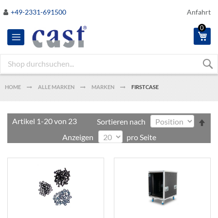
Direkt
+49-2331-691500
Anfahrt
zum
0
Inhalt
Me
HOME
ALLE MARKEN
MARKEN
FIRSTCASE
In
Artikel
1
-
20
von
23
Sortieren nach
abs
Anzeigen
pro Seite
Rei