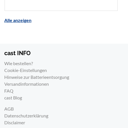
Adressen, bewegen sich die Köpfe? Was erst oben
auffällt, holt man nur mit viel Aufwand wieder
herunter. Nur ist das Pult um diese Uhrzeit oft noch
Alle anzeigen
gar nicht gepatcht, oder der Operator kommt erst
zur Probe.
Mit einem dmXLAN-System braucht es dafür kein
Pult. Die kostenlose Software testet die
cast INFO
Scheinwerfer direkt aus dem Netzwerk. Der
Addressierungstest geht die Geräte nacheinander
Wie bestellen?
durch: Movingheads fahren in die Home-Position
Cookie-Einstellungen
und öffnen den Shutter, alle anderen Geräte geben
Hinweise zur Batterieentsorgung
kurz Licht als Signal. Der Parameter Test fährt
Versandinformationen
danach jede Funktion einzeln ab. Von welchem
FAQ
Hersteller Scheinwerfer oder Konsole stammen,
cast Blog
spielt dabei keine Rolle.
AGB
Datenschutzerklärung
Disclaimer