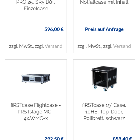
PRO 25, SR5 D8+,
Notfallcase mit Inhalt
Einzelcase
596,00 €
Preis auf Anfrage
zzgl. MwSt., zzgl.
Versand
zzgl. MwSt., zzgl.
Versand
fiRSTcase Flightcase -
fiRSTcase 19" Case,
fiRSTstage MC-
10HE, Top-Door,
4x,WMC-x
Rollbrett, schwarz
292,50 €
858,40 €