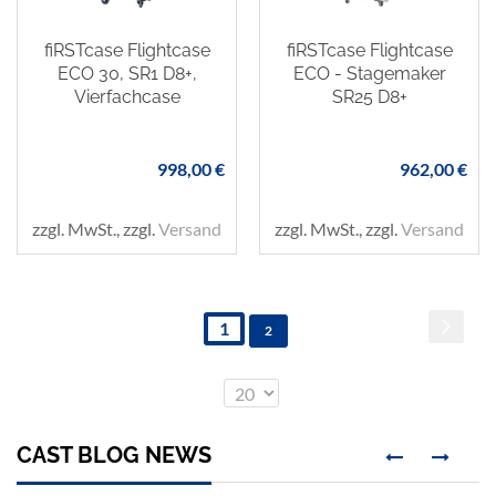
fiRSTcase Flightcase
fiRSTcase Flightcase
ECO 30, SR1 D8+,
ECO - Stagemaker
Vierfachcase
SR25 D8+
998,00 €
962,00 €
zzgl. MwSt., zzgl.
Versand
zzgl. MwSt., zzgl.
Versand
Seite
Sie
Seite
Weiter
1
Seite
2
lesen
Anzeigen
pro Seite
gerade
Seite
CAST BLOG NEWS