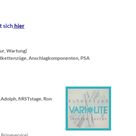
 sich
hier
tur, Wartung)
ndkettenzüge, Anschlagkomponenten
, PSA
.Adolph, fiRSTstage, Ron
Bringservice)