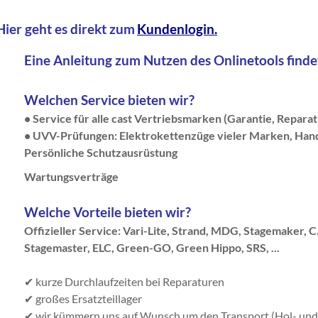
Hier geht es direkt zum
Kundenlogin
.
Eine Anleitung zum Nutzen des Onlinetools findet
Welchen Service bieten wir?
•
Service für alle cast Vertriebsmarken (Garantie, Repara
• UVV-Prüfungen: Elektrokettenzüge vieler Marken, Ha
Persönliche Schutzausrüstung
Wartungsverträge
Welche Vorteile bieten wir?
Offizieller Service: Vari-Lite, Strand, MDG, Stagemaker, C
Stagemaster, ELC, Green-GO, Green Hippo, SRS, ...
✔ kurze Durchlaufzeiten bei Reparaturen
✔ großes Ersatzteillager
✔ wir kümmern uns auf Wunsch um den Transport (Hol- und 