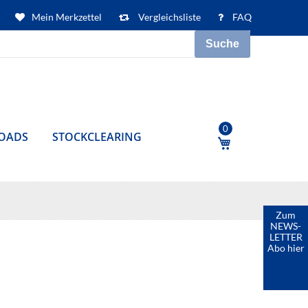
Mein Merkzettel
Vergleichsliste
FAQ
Suche
0
OADS
STOCKCLEARING
Mein Warenkor
Zum
NEWS-
LETTER
Abo hier