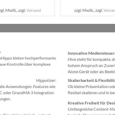
zgl. MwSt., zzgl.
Versand
zzgl. MwSt., zzgl.
Versa
e
Innovative Mediensteuer
Hippo bieten hochperformante
Hive steht für kompakte, d
naue Kontrolle über komplexe
hohem Anspruch an Zuverlä
Alone Gerät oder als Beebl
Hippotizer:
Skalierbarkeit & Flexibilit
 alle Anwendungen. Features wie
Ob kleine Präsentation ode
LC oder GrandMA 3 Integration
flexibel skalieren und in 
ungen.
Kreative Freiheit für De
Umfangreiche Content-Mana