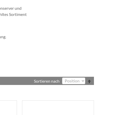
enserver und
ähltes Sortiment
ung.
In
Sortieren nach
absteigender
Reihenfolge