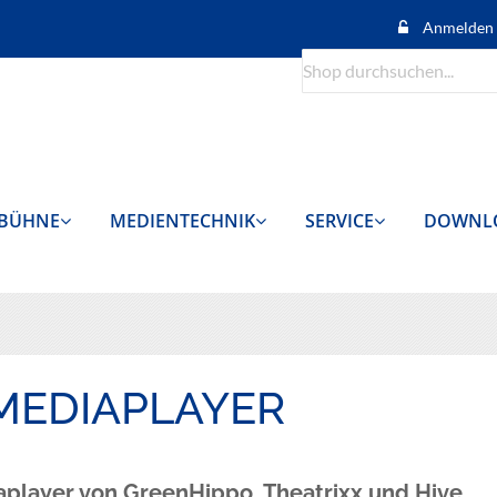
Anmelden
Suche
BÜHNE
MEDIENTECHNIK
SERVICE
DOWNL
MEDIAPLAYER
aplayer von GreenHippo, Theatrixx und Hive