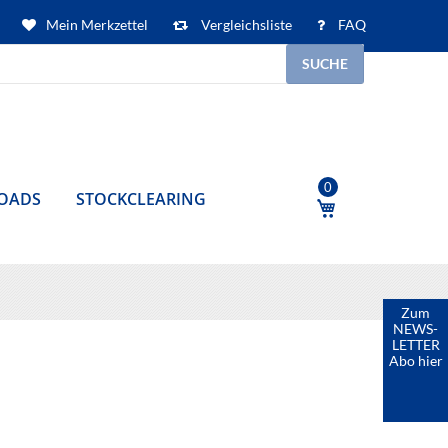
Mein Merkzettel
Vergleichsliste
FAQ
SUCHE
0
OADS
STOCKCLEARING
Mein Warenkor
Zum
NEWS-
LETTER
Abo hier