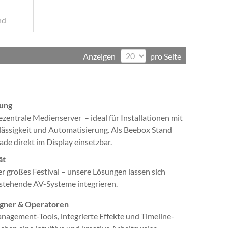
nd
Anzeigen
pro Seite
ung
ezentrale Medienserver – ideal für Installationen mit
ssigkeit und Automatisierung. Als Beebox Stand
ade direkt im Display einsetzbar.
ät
r großes Festival – unsere Lösungen lassen sich
bestehende AV-Systeme integrieren.
signer & Operatoren
gement-Tools, integrierte Effekte und Timeline-